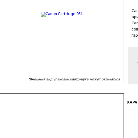
Car
ор
Car
со
га
new
*Внешний вид упаковки картриджа может отличаться
ХАРА