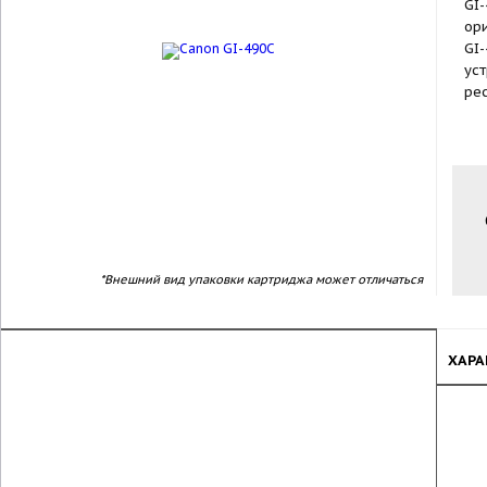
GI-
ор
GI-
ус
рес
*Внешний вид упаковки картриджа может отличаться
ХАРА