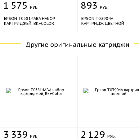
1
575
893
РУБ.
РУБ.
EPSON T03814ABA НАБОР
EPSON T03904A
КАРТРИДЖЕЙ, BK+COLOR
КАРТРИДЖ ЦВЕТНОЙ
Другие оригинальные катриджи
3
339
2
129
РУБ.
РУБ.