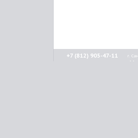
+7 (812) 905-47-11
г. С
Н
кл
О к
© 2015-2026
Lenprint
Как 
Все права защищены.
Дос
Опл
г.
Санкт-Петербург
,
Гар
улица Введенская, дом 5\13
Ски
Вак
8 (812) 905-47-11
Кон
8 (800) 550-15-78