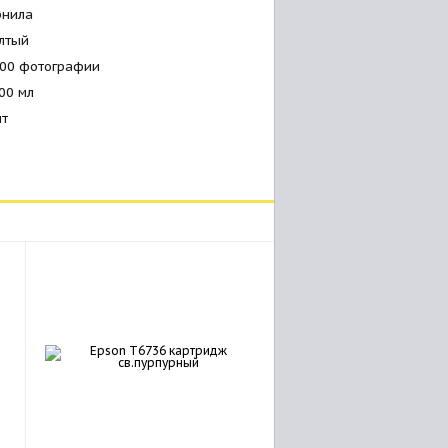
рнила
лтый
800 фотографии
00 мл
шт