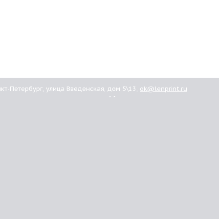
анкт-Петербург, улица Введенская, дом 5\13,
ok@lenprint.ru
ашим
Картриджи
иентам
омпании
Brother
купить
Canon
тавка
Epson
ата
HP
антия
Kyocera Mita
дки
Oki
ансии
Panasonic
такты
Samsung
Xerox