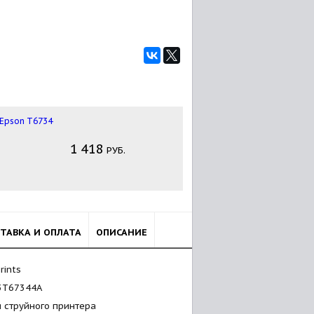
1
418
РУБ.
ТАВКА И ОПЛАТА
ОПИСАНИЕ
rints
3T67344A
я струйного принтера