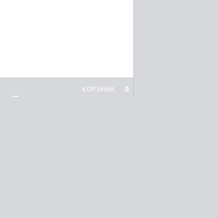
КОРЗИНА
0
Принтеры
Brother
Canon
Epson
HP
Kyocera Mita
Oki
Panasonic
Samsung
Xerox