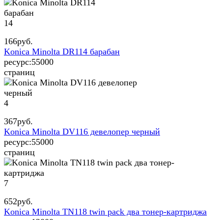
14
166
руб.
Konica Minolta DR114 барабан
ресурс:
55000
страниц
4
367
руб.
Konica Minolta DV116 девелопер черный
ресурс:
55000
страниц
7
652
руб.
Konica Minolta TN118 twin pack два тонер-картриджа