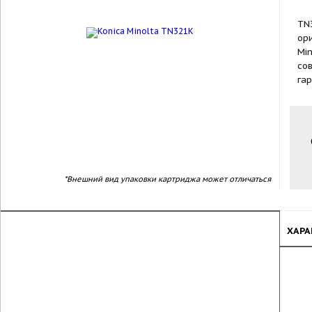
TN
ор
Min
со
га
*Внешний вид упаковки картриджа может отличаться
ХАРА