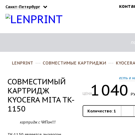
конта
Санкт-Петербург
п
LENPRINT
---
СОВМЕСТИМЫЕ КАРТРИДЖИ
---
KYOCERA
есть в н
СОВМЕСТИМЫЙ
1
040
КАРТРИДЖ
ЦЕНА
РУ
KYOCERA MITA TK-
1150
Количество:
1
картридж с ЧИПом!!!
TK-1150 является аналогом