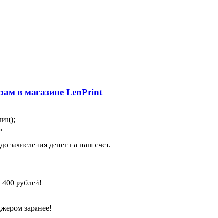
ам в магазине LenPrint
лиц);
.
о зачисления денег на наш счет.
 400 рублей!
джером заранее!