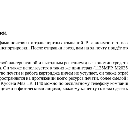
ей.
фами почтовых и транспортных компаний. В зависимости от веса
нспортировки. После отправки груза, вам на эл.почту придёт от
евой альтернативой и выгодным решением для экономии средств.
а. Он также используется в таких же принтерах (1135MFP, M2035
тво печати и работа картриджа ничем не уступает, он также отраб
остраняется на протяжении всего ресурса печати, более смелой 
Kyocera Mita TK-1140 можно по бесплатному телефону компании 
зациями и физическими лицами, каждому клиенту готовы сделат