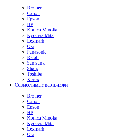
Brother
Canon
Epson
HP
Konica Minolta
Kyocera Mita
Lexmark
Oki
Panasonic
Ricoh
Samsung
Sharp
Toshiba
Xerox
Совместимые картриджи
Brother
Canon
Epson
HP
Konica Minolta
Kyocera Mita
Lexmark
Oki