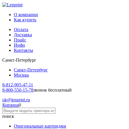
О компании
Как купить
Оплата
Доставка
Прайс
Инфо
Контакты
Санкт-Петербург
Санкт-Петербург
Москва
8-812-
905-47-11
8-800-
550-15-78
звонок бесплатный
ok
@lenprint.ru
Корзина
0
поиск
Оригинальные картриджи