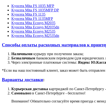
Kyocera Mita FS 1035 MFP
Kyocera Mita FS 1035MFP DP
Kyocera Mita FS 1135
Kyocera Mita FS 1135MFP
Kyocera Mita Ecosys M2035
Kyocera Mita Ecosys M2035dn
Kyocera Mita Ecosys M2535
Kyocera Mita Ecosys M2535dn
Способы оплаты расходных материалов к принтер
Наличными
курьеру при получении заказа;
Безналичным
банковским переводом (для юридических 
Через электронные платежные системы:
Яндекс Ю.Касса
*Если вы наш постоянный клиент, заказ может быть отправлен д
Варианты доставки
:
Курьерская доставка
картриджей по Санкт-Петербургу -
Самовывоз
в Санкт-Петербурге - бесплатно!
Внимание! Обязательно согласуйте время приезда с мене