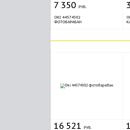
7
350
РУБ.
OKI 44574302
O
ФОТОБАРАБАН
К
16
521
РУБ.