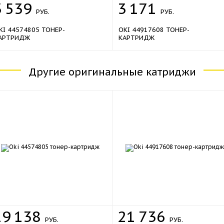
3
539
3
171
РУБ.
РУБ.
KI 44574805 ТОНЕР-
OKI 44917608 ТОНЕР-
АРТРИДЖ
КАРТРИДЖ
Другие оригинальные катриджи
19
138
21
736
РУБ.
РУБ.