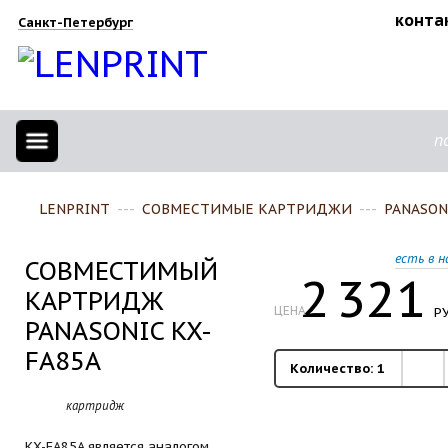
конта
Санкт-Петербург
п
LENPRINT
---
СОВМЕСТИМЫЕ КАРТРИДЖИ
---
PANASON
есть в н
СОВМЕСТИМЫЙ
2
321
КАРТРИДЖ
ЦЕНА
РУ
PANASONIC KX-
FA85A
Количество:
1
картридж
KX-FA85A является аналогом