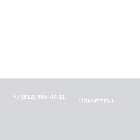
+7 (812) 905-47-11
Принтеры
Brother
© 2015-2026
Lenprint
Canon
Все права защищены.
Epson
г.
Санкт-Петербург
,
HP