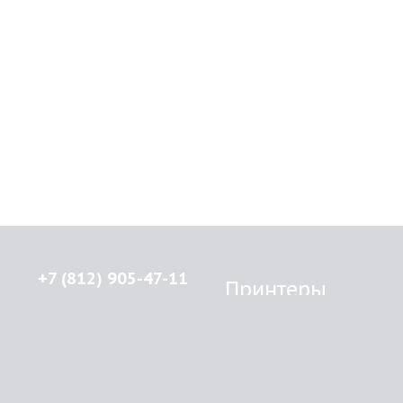
+7 (812) 905-47-11
Принтеры
Brother
© 2015-2026
Lenprint
Canon
Все права защищены.
Epson
г.
Санкт-Петербург
,
HP