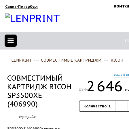
конта
Санкт-Петербург
п
LENPRINT
---
СОВМЕСТИМЫЕ КАРТРИДЖИ
---
RICOH
есть в н
СОВМЕСТИМЫЙ
2
646
КАРТРИДЖ RICOH
ЦЕНА
РУ
SP3500XE
(406990)
Количество:
1
картридж
SP3500XE (406990) является