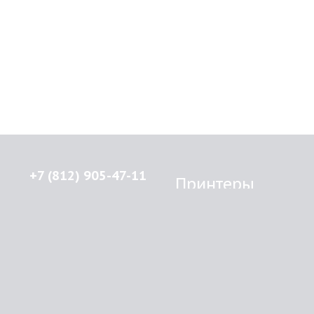
+7 (812) 905-47-11
Принтеры
Brother
© 2015-2026
Lenprint
Canon
Все права защищены.
Epson
г.
Санкт-Петербург
,
HP
улица Введенская, дом 5\13
Kyocera Mita
Oki
RSS
Panasonic