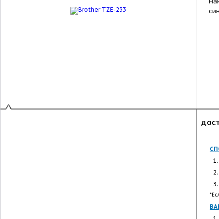
На
син
ДОСТ
СП
*Ес
ВА