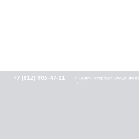
+7 (812) 905-47-11
г. Санкт-Петербург, улица Введ
Нашим
клиентам
О компании
© 2015-2026
Lenprint
Как купить
Все права защищены.
Доставка
Оплата
г.
Санкт-Петербург
,
Гарантия
улица Введенская, дом 5\13
Скидки
Вакансии