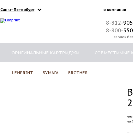
Санкт-Петербург
о компании
8-812-
905
8-800-
550
звонок бе
ОРИГИНАЛЬНЫЕ КАРТРИДЖИ
СОВМЕСТИМЫЕ 
LENPRINT
---
БУМАГА
---
BROTHER
B
2
нак
на 