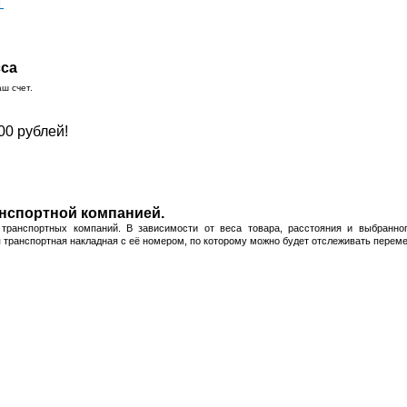
T
сса
ш счет.
00 рублей!
нспортной компанией.
транспортных компаний. В зависимости от веса товара, расстояния и выбранног
ая транспортная накладная с её номером, по которому можно будет отслеживать перем