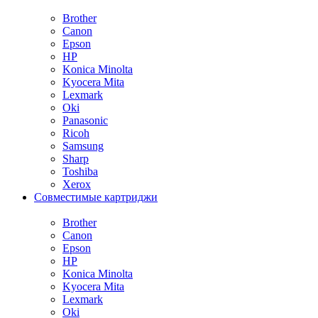
Brother
Canon
Epson
HP
Konica Minolta
Kyocera Mita
Lexmark
Oki
Panasonic
Ricoh
Samsung
Sharp
Toshiba
Xerox
Совместимые картриджи
Brother
Canon
Epson
HP
Konica Minolta
Kyocera Mita
Lexmark
Oki