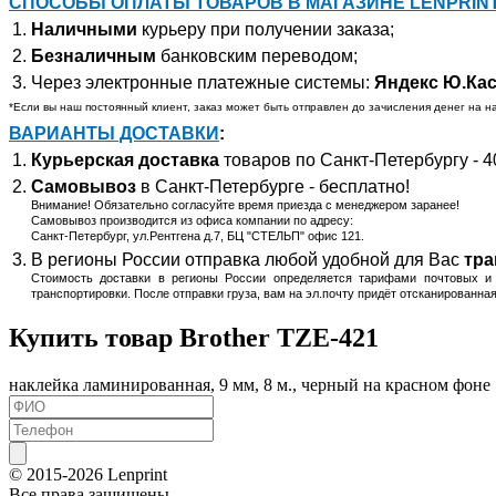
СПОСОБЫ ОПЛАТЫ ТОВАРОВ В МАГАЗИНЕ LENPRIN
Наличными
курьеру при получении заказа;
Безналичным
банковским переводом;
Через электронные платежные системы:
Яндекс Ю.Ка
*Если вы наш постоянный клиент, заказ может быть отправлен до зачисления денег на на
ВАРИАНТЫ ДОСТАВКИ
:
Курьерская доставка
товаров по Санкт-Петербургу - 4
Самовывоз
в Санкт-Петербурге - бесплатно!
Внимание! Обязательно согласуйте время приезда с менеджером заранее!
Самовывоз производится из офиса компании по адресу:
Санкт-Петербург, ул.Рентгена д.7, БЦ "СТЕЛЬП" офис 121.
В регионы России отправка любой удобной для Вас
тра
Стоимость доставки в регионы России определяется тарифами почтовых и 
транспортировки. После отправки груза, вам на эл.почту придёт отсканированн
Купить товар Brother TZE-421
наклейка ламинированная, 9 мм, 8 м., черный на красном фоне
© 2015-2026
Lenprint
Все права защищены.