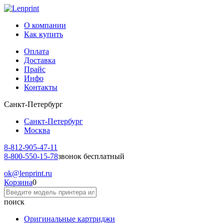
О компании
Как купить
Оплата
Доставка
Прайс
Инфо
Контакты
Санкт-Петербург
Санкт-Петербург
Москва
8-812-
905-47-11
8-800-
550-15-78
звонок бесплатный
ok
@lenprint.ru
Корзина
0
поиск
Оригинальные картриджи