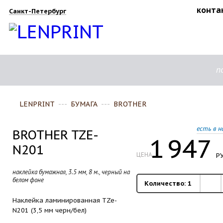
конта
Санкт-Петербург
п
LENPRINT
---
БУМАГА
---
BROTHER
есть в н
BROTHER TZE-
1
947
N201
ЦЕНА
РУ
наклейка бумажная, 3.5 мм, 8 м., черный на
белом фоне
Количество:
1
Наклейка ламинированная TZe-
N201 (3,5 мм черн/­бел)