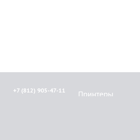
+7 (812) 905-47-11
Принтеры
Brother
© 2015-2026
Lenprint
Canon
Все права защищены.
Epson
г.
Санкт-Петербург
,
HP
улица Введенская, дом 5\13
Kyocera Mita