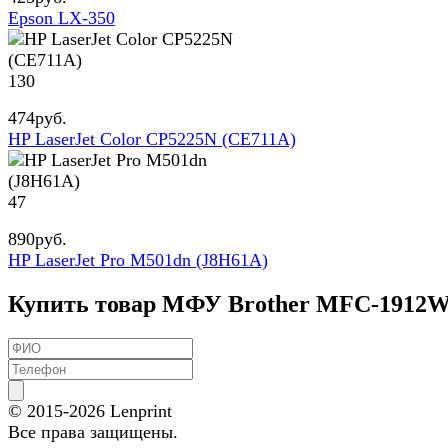
Epson LX-350
130
474
руб.
HP LaserJet Color CP5225N (CE711A)
47
890
руб.
HP LaserJet Pro M501dn (J8H61A)
Купить товар МФУ Brother MFC-1912
© 2015-2026
Lenprint
Все права защищены.