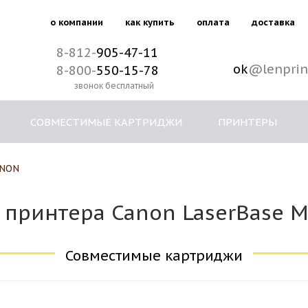
о компании
как купить
оплата
доставка
8-812-
905-47-11
ok
@lenprin
8-800-
550-15-78
звонок бесплатный
СОВМЕСТИМЫЕ КАРТРИДЖИ
ПРИНТЕРЫ
NON
принтера Canon LaserBase M
Совместимые картриджи