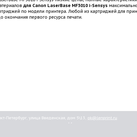
материалов
для Canon LaserBase MF3010 i-Sensys
максимально
ртриджей по модели принтера. Любой из картриджей для при
о окончания первого ресурса печати.
анкт-Петербург, улица Введенская, дом 5\13,
ok@lenprint.ru
ашим
Картриджи
иентам