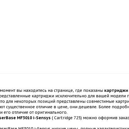
момент вы находитесь на странице, где показаны
картриджи 
представленные картриджи исключительно для вашей модели п
 что для некоторых позиций представлены совместимые карт
т существенное отличие в цене, они дешевле. Более подробн
и его отличие от оригинального.
serBase MF3010 i-Sensys
( Cartridge 725) можно оформив зака
serBase MF3010 i-Sensys низкие цены, полные характеристики,