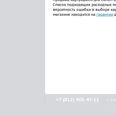
Список подходящих расходных 
вероятность ошибки в выборе ка
магазине находится на
гарантии
д
+7 (812) 905-47-11
г. С
Н
кл