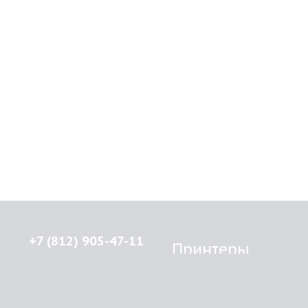
+7 (812) 905-47-11
Принтеры
Brother
© 2015-2026
Lenprint
Canon
Все права защищены.