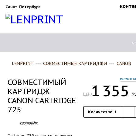
конта
Санкт-Петербург
п
LENPRINT
---
СОВМЕСТИМЫЕ КАРТРИДЖИ
---
CANON
есть в н
СОВМЕСТИМЫЙ
1
355
КАРТРИДЖ
ЦЕНА
РУ
CANON CARTRIDGE
725
Количество:
1
картридж
Cartridge 725 является аналогом