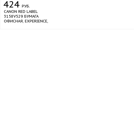
424
РУБ.
CANON RED LABEL
3158V529 БУМАГА
ОФИСНАЯ, EXPERIENCE,
А4, 80 Г/М2, 500 Л., КЛАСС
А