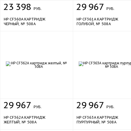
23
398
29
967
Интерфейс
USB 2.0, Ethernet
РУБ.
РУБ.
592 Вт
Потребляемая мощность
HP CF360A КАРТРИДЖ
HP CF361A КАРТРИДЖ
ЧЕРНЫЙ, № 508A
ГОЛУБОЙ, № 508A
200–240 В, 50 Гц
Требования к электросети
Уровень шума
51 дБ
Габариты, вес, комплектация
Комплект поставки
МФУ, стартовый комплект тоне
картриджей, блок для сбора тонер
шнур питания, CD-диск с ПО
документацией
Подставка
опция
Габариты
482 x 504 x 583 мм
Вес
38,1 кг
1 год
29
967
29
967
Официальная гарантия
РУБ.
РУБ.
HP CF362A КАРТРИДЖ
HP CF363A КАРТРИДЖ
ЖЕЛТЫЙ, № 508A
ПУРПУРНЫЙ, № 508A