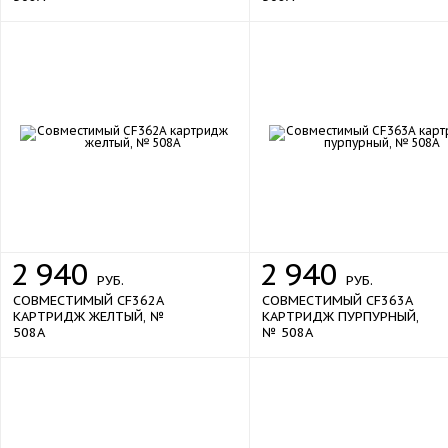
Печать с USB
да
опция
Печать с мобильного устройства
Сетевая печать
да
Сканирование
Автоподатчик
да
Тип сканера
планшетный, протяжный
Тип сканирования
цветное
CIS
Технология сканирования
2
940
2
940
43 стр/мин (ч/б), 38 стр/мин (цв.)
РУБ.
РУБ.
Скорость сканирования
СОВМЕСТИМЫЙ CF362A
СОВМЕСТИМЫЙ CF363A
216 x 356 мм
КАРТРИДЖ ЖЕЛТЫЙ, №
КАРТРИДЖ ПУРПУРНЫЙ,
Область сканирования
508A
№ 508A
600 x 600 dpi
Разрешение сканирования
да
Двустороннее сканирование
Факс