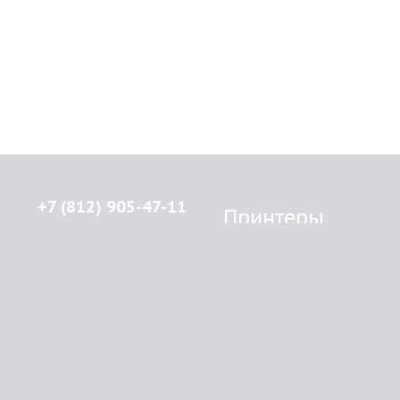
+7 (812) 905-47-11
Принтеры
Brother
© 2015-2026
Lenprint
Canon
Все права защищены.
Epson
г.
Санкт-Петербург
,
HP
улица Введенская, дом 5\13
Kyocera Mita
Oki
RSS
Panasonic
Samsung