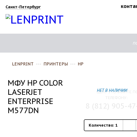
конта
Санкт-Петербург
п
LENPRINT
---
ПРИНТЕРЫ
---
HP
МФУ HP COLOR
LASERJET
НЕТ В НАЛИЧИИ
ЦЕНУ УТОЧНЯЙТЕ П
ТЕЛЕФОНУ:
ENTERPRISE
8 (812) 905-47
M577DN
Количество:
1