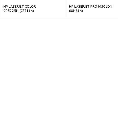
HP LASERJET COLOR
HP LASERJET PRO M501DN
CP5225N (CE711A)
(J8H61A)