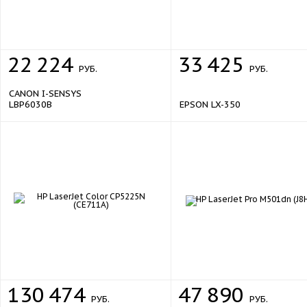
22
224
33
425
РУБ.
РУБ.
CANON I-SENSYS
LBP6030B
EPSON LX-350
130
474
47
890
РУБ.
РУБ.