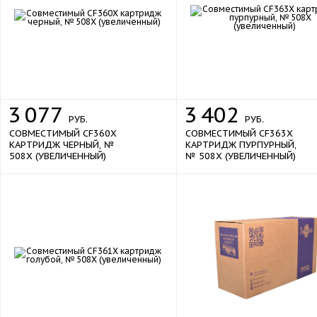
Скорость модема
33600 бит/сек
Характеристики памяти
Объем памяти
1,75 ГБ (макс. 2,5 ГБ)
Жесткий диск
да
new
new
320 ГБ
Объем жесткого диска
3
077
3
402
Процессор
РУБ.
РУБ.
СОВМЕСТИМЫЙ CF360X
СОВМЕСТИМЫЙ CF363X
1,2 ГГц
КАРТРИДЖ ЧЕРНЫЙ, №
КАРТРИДЖ ПУРПУРНЫЙ,
Тактовая частота процессора
508X (УВЕЛИЧЕННЫЙ)
№ 508X (УВЕЛИЧЕННЫЙ)
Дисплей
Дополнительные
80 000
Максимальная нагрузка принтера, стр/
мес
7 500
Месячная нагрузка, стр.
38 стр/мин
Скорость копирования
Печать без полей
нет