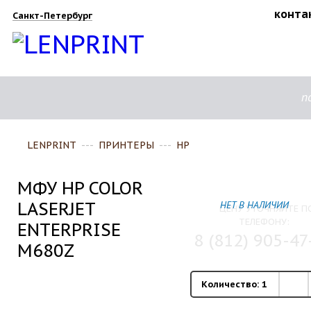
конта
Санкт-Петербург
п
LENPRINT
---
ПРИНТЕРЫ
---
HP
МФУ HP COLOR
LASERJET
НЕТ В НАЛИЧИИ
ЦЕНУ УТОЧНЯЙТЕ П
ТЕЛЕФОНУ:
ENTERPRISE
8 (812) 905-47
M680Z
Количество:
1