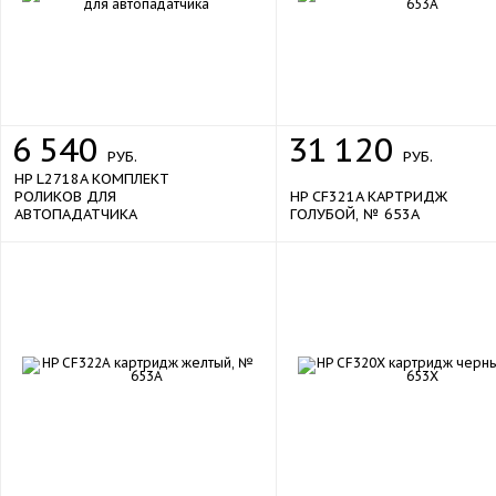
Функции безопасности
да
Поддержка PostScript 3
Интерфейс USB
да
new
Интерфейс Bluetooth
нет
6
540
31
120
Интерфейс Ethernet
да
РУБ.
РУБ.
HP L2718A КОМПЛЕКТ
Интерфейс Wi-Fi
опция
РОЛИКОВ ДЛЯ
HP CF321A КАРТРИДЖ
Интерфейс
USB 2.0, Ethernet, телефонный разъем
АВТОПАДАТЧИКА
ГОЛУБОЙ, № 653A
797 Вт
Потребляемая мощность
220-240 В, 50 Гц
Требования к электросети
Уровень шума
54 дБ
Габариты, вес, комплектация
Комплект поставки
МФУ, набор стартовых картриджей, C
диск с ПО и документацие
руководство по установ
оборудования, шнур питания, серв
new
печати HP Jetdirect Gigabit Etherne
многоцелевой лоток на 100 листо