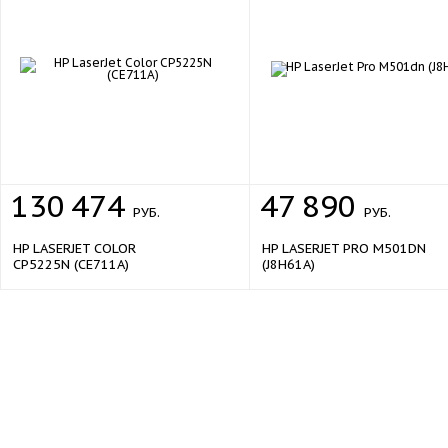
130
474
47
890
РУБ.
РУБ.
HP LASERJET COLOR
HP LASERJET PRO M501DN
CP5225N (CE711A)
(J8H61A)