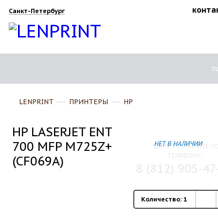
конта
Санкт-Петербург
п
LENPRINT
---
ПРИНТЕРЫ
---
HP
HP LASERJET ENT
700 MFP M725Z+
НЕТ В НАЛИЧИИ
ЦЕНУ УТОЧНЯЙТЕ П
ТЕЛЕФОНУ:
(CF069A)
8 (812) 905-47
Количество:
1