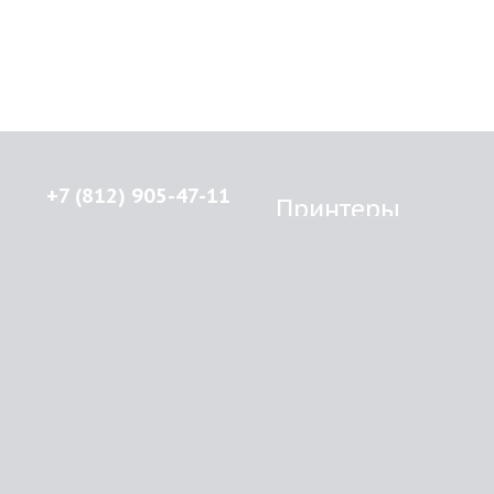
+7 (812) 905-47-11
Принтеры
Brother
© 2015-2026
Lenprint
Canon
Все права защищены.
Epson
г.
Санкт-Петербург
,
HP
улица Введенская, дом 5\13
Kyocera Mita
Oki
RSS
Panasonic
Samsung
О компании
Xerox
Как купить
Оплата