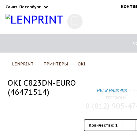
конта
Санкт-Петербург
п
LENPRINT
---
ПРИНТЕРЫ
---
OKI
OKI C823DN-EURO
(46471514)
НЕТ В НАЛИЧИИ
ЦЕНУ УТОЧНЯЙТЕ П
ТЕЛЕФОНУ:
8 (812) 905-47
Количество:
1