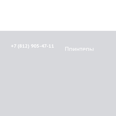
+7 (812) 905-47-11
Принтеры
Brother
© 2015-2026
Lenprint
Canon
Все права защищены.
Epson
г.
Санкт-Петербург
,
HP
улица Введенская, дом 5\13
Kyocera Mita
Oki
RSS
Panasonic
Samsung
О компании
Xerox
Как купить
Оплата