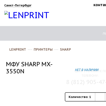
конта
Санкт-Петербург
п
LENPRINT
---
ПРИНТЕРЫ
---
SHARP
МФУ SHARP MX-
3550N
НЕТ В НАЛИЧИИ
ЦЕНУ УТОЧНЯЙТЕ П
ТЕЛЕФОНУ:
8 (812) 905-47
Количество:
1