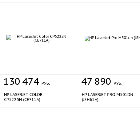
Тип сканера
планшетный, протяжный
Тип сканирования
цветное
80 стр/мин
Скорость сканирования
600 x 600 dpi
Разрешение сканирования
да
Сканирование в облако
да
Сканирование на USB
130
474
47
890
да
РУБ.
РУБ.
Сканирование на мобильные
устройства
HP LASERJET COLOR
HP LASERJET PRO M501DN
TWAIN
CP5225N (CE711A)
(J8H61A)
Сканирование с компьютера
Факс
Скорость модема
33600 бит/сек
Характеристики памяти
Объем памяти
5 ГБ