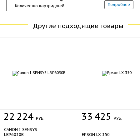
4
Подробнее
Количество картриджей
Количество цветов
4
Первый отпечаток
4,7 сек (ч/б), 6,7 сек (цв.)
Другие подходящие товары
Печать на
карточках, пленках, этикетка
глянцевой бумаге, конвертах, матов
бумаге
Разрешение печати
600 x 600 dpi
Время разогрева
10 сек
600 листов (макс. 3000)
Емкость лотка вывода бумаги
650 листов (макс. 6300)
Емкость лотка для подачи бумаги
Печать из облака
да
Печать с USB
да
да
22
224
33
425
Печать с мобильного устройства
РУБ.
РУБ.
Сетевая печать
да
CANON I-SENSYS
Сканирование
LBP6030B
EPSON LX-350
Автоподатчик
да