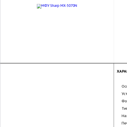
ХАРА
Ос
Ус
Фо
Ти
На
Пе