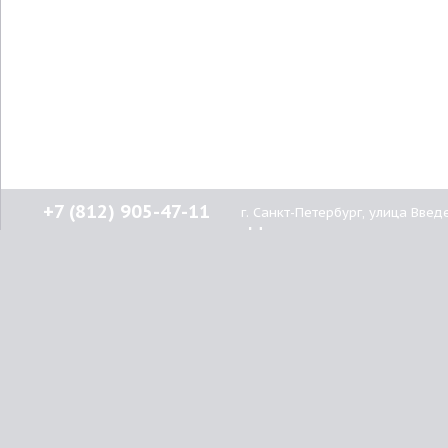
Ти
Пр
Та
Ди
До
Ма
ме
Ск
Пл
+7 (812) 905-47-11
г. Санкт-Петербург, улица Введ
По
Нашим
клиентам
По
О компании
Фу
© 2015-2026
Lenprint
Как купить
Все права защищены.
Доставка
По
Оплата
г.
Санкт-Петербург
,
Ин
Гарантия
улица Введенская, дом 5\13
Скидки
Ин
Вакансии
Ин
8 (812) 905-47-11
Контакты
Ин
8 (800) 550-15-78