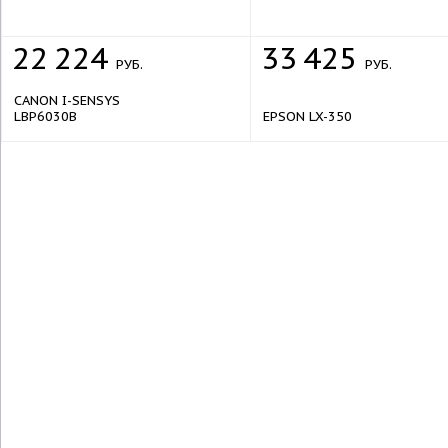
Ск
Ав
22
224
33
425
РУБ.
РУБ.
Ти
Ти
CANON I-SENSYS
LBP6030B
EPSON LX-350
Ск
Ра
Ск
Ск
С
ус
Ск
Фа
Ск
Ха
Об
Же
Об