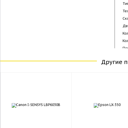
Ти
Те
Ск
Дв
Ко
Ко
Пе
Пе
Другие 
Ра
Вр
Ем
Ем
Пе
Пе
Пе
Се