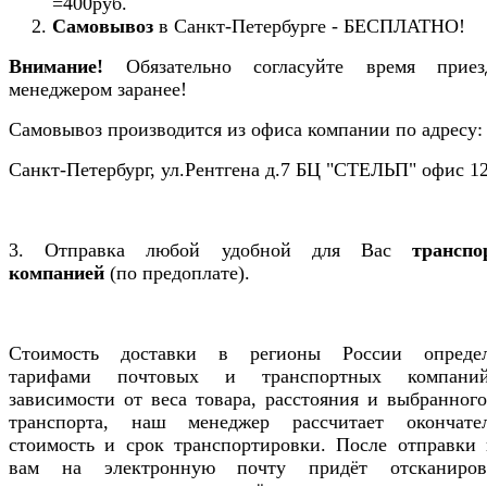
=400руб.
41 стр/мин
Самовывоз
в Санкт-Петербурге - БЕСПЛАТНО!
Скорость печати (А4, ч/б)
Внимание!
Обязательно согласуйте время прие
менеджером заранее!
USB 2.0 / Ethernet /Wi-Fi
Самовывоз производится из офиса компании по адресу:
Интерфейс подключения
Санкт-Петербург, ул.Рентгена д.7 БЦ "СТЕЛЬП" офис 12
да
Наличие Wifi
3. Отправка любой удобной для Вас
транспо
10.1 дюйм
компанией
(по предоплате).
Диагональ LCD дисплея
320 Гб
Стоимость доставки в регионы России определ
тарифами почтовых и транспортных компани
Жесткий диск
зависимости от веса товара, расстояния и выбранног
41 стр/мин
транспорта, наш менеджер рассчитает окончате
стоимость и срок транспортировки. После отправки г
Скорость печати (цвет)
вам на электронную почту придёт отсканиров