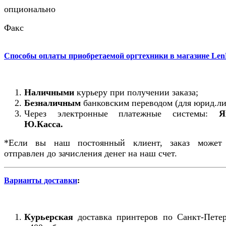
опционально
Факс
цветная лазерная
Способы оплаты приобретаемой оргтехники в магазине Len
Тип печати
A3
Наличными
курьеру при получении заказа;
Формат
Безналичным
банковским переводом (для юрид.ли
Через электронные платежные системы:
Я
да
Ю.Касса.
Двусторонняя печать
*Если вы наш постоянный клиент, заказ может
отправлен до зачисления денег на наш счет.
да
Автоподатчик
Варианты доставки
:
1100 листов
Емкость лотка подачи бумаги
Курьерская
доставка принтеров по Санкт-Петер