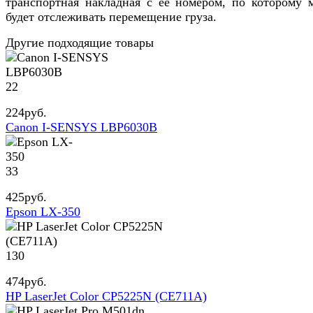
транспортная накладная с её номером, по которому 
PCL / PostScript
будет отслеживать перемещение груза.
Поддержка шрифтов
Другие подходящие товары
28 сек
Время разогрева после включения
22
4096 Мб
224
руб.
Canon I-SENSYS LBP6030B
Память
500 листов
33
Емкость приемного лотка
425
руб.
Epson LX-350
600 x 600, 9600 улучшенное x 600 точек на дюйм
Разрешение
130
4.7 сек
474
руб.
Время выхода первого отпечатка (ч/б)
HP LaserJet Color CP5225N (CE711A)