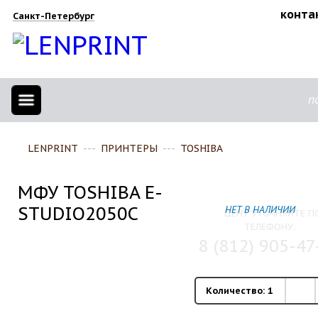
конта
Санкт-Петербург
п
LENPRINT
---
ПРИНТЕРЫ
---
TOSHIBA
МФУ TOSHIBA E-
STUDIO2050C
НЕТ В НАЛИЧИИ
ЦЕНУ УТОЧНЯЙТЕ П
ТЕЛЕФОНУ:
8 (812) 905-47
Количество:
1