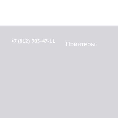
+7 (812) 905-47-11
Принтеры
Brother
© 2015-2026
Lenprint
Canon
Все права защищены.
Epson
г.
Санкт-Петербург
,
HP
улица Введенская, дом 5\13
Kyocera Mita
Oki
RSS
Panasonic
Samsung
О компании
Xerox
Как купить
Оплата
Доставка
Картриджи