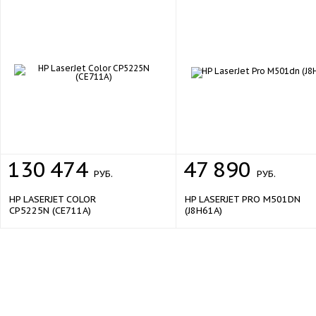
50 стр/мин
Скорость сканирования
297 x 420 мм
Область сканирования
600 x 600 dpi
Разрешение сканирования
опция
Двустороннее сканирование
TWAIN
Сканирование с компьютера
130
474
47
890
Факс
РУБ.
РУБ.
Скорость модема
33600 бит/сек
HP LASERJET COLOR
HP LASERJET PRO M501DN
Характеристики памяти
CP5225N (CE711A)
(J8H61A)
Объем памяти
2 ГБ + 8 ГБ SSD
Жесткий диск
опция
160 ГБ
Объем жесткого диска
Дисплей
Дополнительные