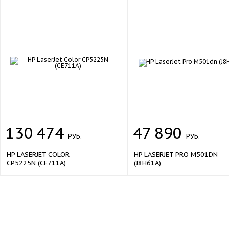
80 000
Максимальная нагрузка принтера, стр/
мес
Плотность бумаги
60–163 г/кв.м
PCL5e, PCL6, эмуляция Adobe PostScrip
Поддерживаемые языки
A4–A6
Полный список форматов
эмуляция
Поддержка PostScript 3
Интерфейс USB
да
130
474
47
890
Интерфейс Bluetooth
нет
РУБ.
РУБ.
Интерфейс Ethernet
да
HP LASERJET COLOR
HP LASERJET PRO M501DN
Интерфейс Wi-Fi
нет
CP5225N (CE711A)
(J8H61A)
Интерфейс
USB 2.0, Ethernet
Габариты, вес, комплектация
Подставка
нет
Габариты
387 x 364 x 245 мм
Вес
12 кг