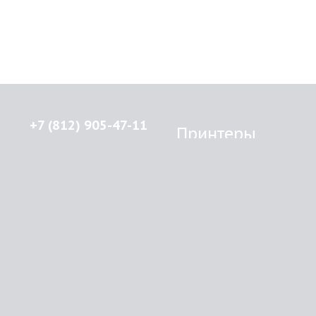
+7 (812) 905-47-11
Принтеры
Brother
© 2015-2026
Lenprint
Canon
Все права защищены.
Epson
г.
Санкт-Петербург
,
HP
улица Введенская, дом 5\13
Kyocera Mita
Oki
RSS
Panasonic
Samsung
О компании
Xerox
Как купить
Оплата