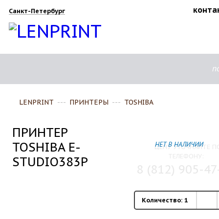
конта
Санкт-Петербург
п
LENPRINT
---
ПРИНТЕРЫ
---
TOSHIBA
ПРИНТЕР
TOSHIBA E-
НЕТ В НАЛИЧИИ
ЦЕНУ УТОЧНЯЙТЕ П
ТЕЛЕФОНУ:
STUDIO383P
8 (812) 905-47
Количество:
1