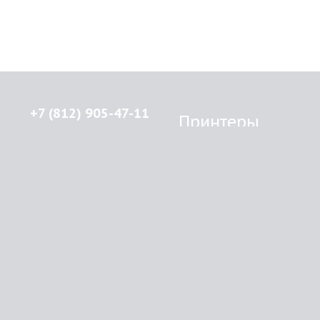
+7 (812) 905-47-11
Принтеры
Brother
© 2015-2026
Lenprint
Canon
Все права защищены.
Epson
г.
Санкт-Петербург
,
HP
улица Введенская, дом 5\13
Kyocera Mita
Oki
RSS
Panasonic
Samsung
О компании
Xerox
Как купить
Оплата
Доставка
Картриджи