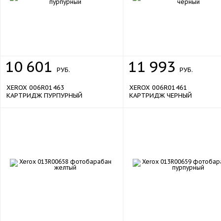
защищенная печать, аутентификац
(LDAP, Kerberos, SMB, CAC), защищённ
паролем файлы PDF, шифрование FI
140-2 , шифрование, электронной поч
S/MIME , IPSec, 802.1x, SNMP v3.
Электронная почта по защищенно
10
601
11
993
сертификату безопасности SS
РУБ.
РУБ.
перезапись, изображения, шифрован
данных, контрольный журнал, опц
XEROX 006R01463
XEROX 006R01461
функция ограниченного доступа Secu
КАРТРИДЖ ПУРПУРНЫЙ
КАРТРИДЖ ЧЕРНЫЙ
Access Unified ID System
Функции безопасности
да
Поддержка PostScript 3
Интерфейс USB
да
Интерфейс Bluetooth
нет
Интерфейс Ethernet
да
Интерфейс Wi-Fi
опция
Интерфейс
USB 2.0, Ethernet
613 Вт
Потребляемая мощность