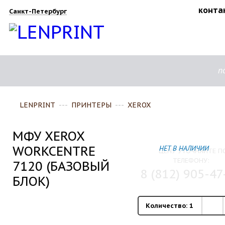
конта
Санкт-Петербург
п
LENPRINT
---
ПРИНТЕРЫ
---
XEROX
МФУ XEROX
WORKCENTRE
НЕТ В НАЛИЧИИ
ЦЕНУ УТОЧНЯЙТЕ П
ТЕЛЕФОНУ:
7120 (БАЗОВЫЙ
8 (812) 905-47
БЛОК)
Количество:
1