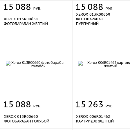
220–240 В, 50/60 Гц, 10 А
15
088
15
088
Требования к электросети
РУБ.
РУБ.
XEROX 013R00659
Уровень шума
52 дБ
XEROX 013R00658
ФОТОБАРАБАН
Габариты, вес, комплектация
ФОТОБАРАБАН ЖЕЛТЫЙ
ПУРПУРНЫЙ
Подставка
в комплекте
Габариты
585 x 640 x 1132 мм
Вес
122 кг
1 год
Официальная гарантия
15
088
15
263
РУБ.
РУБ.
XEROX 013R00660
XEROX 006R01462
ФОТОБАРАБАН ГОЛУБОЙ
КАРТРИДЖ ЖЕЛТЫЙ