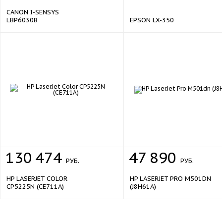
CANON I-SENSYS
LBP6030B
EPSON LX-350
130
474
47
890
РУБ.
РУБ.
HP LASERJET COLOR
HP LASERJET PRO M501DN
CP5225N (CE711A)
(J8H61A)