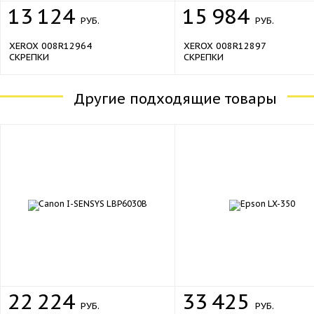
13
124
15
984
РУБ.
РУБ.
XEROX 008R12964
XEROX 008R12897
СКРЕПКИ
СКРЕПКИ
Другие подходящие товары
22
224
33
425
РУБ.
РУБ.