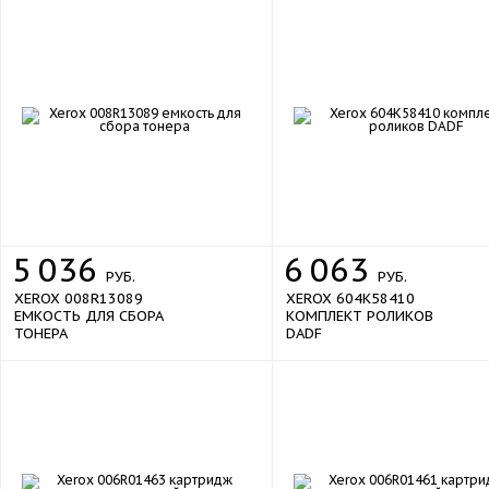
Характеристики памяти
Объем памяти
2 ГБ
Жесткий диск
да
80 ГБ
Объем жесткого диска
Процессор
667 МГц
Тактовая частота процессора
Дисплей
Дополнительные
5
036
6
063
50 000
РУБ.
РУБ.
Максимальная нагрузка принтера, стр/
XEROX 008R13089
XEROX 604K58410
мес
ЕМКОСТЬ ДЛЯ СБОРА
КОМПЛЕКТ РОЛИКОВ
ТОНЕРА
DADF
11 стр/мин (A3), 20 стр/мин (A4)
Скорость копирования
Плотность бумаги
60–256 г/кв.м
PCL 6, HP-GL2, PostScript 3, PDF, XPS
Поддерживаемые языки
от 89 х 98 мм до 297 х 432 мм
Полный список форматов