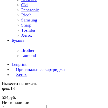
Oki
Panasonic
Ricoh
Samsung
Sharp
Toshiba
Xerox
Бумага
Brother
Lomond
Lenprint
---
Оригинальные картриджи
---
Xerox
Вывести на печать
цена
13
534
руб.
Нет в наличии