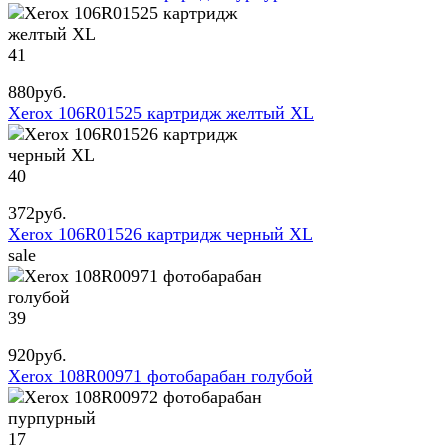
41
880
руб.
Xerox 106R01525 картридж желтый XL
40
372
руб.
Xerox 106R01526 картридж черный XL
sale
39
920
руб.
Xerox 108R00971 фотобарабан голубой
17