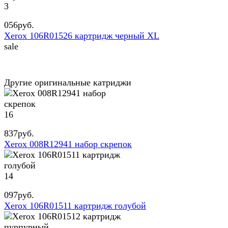
3
056
руб.
Xerox 106R01526 картридж черный XL
sale
Другие оригинальные катриджи
16
837
руб.
Xerox 008R12941 набор скрепок
14
097
руб.
Xerox 106R01511 картридж голубой