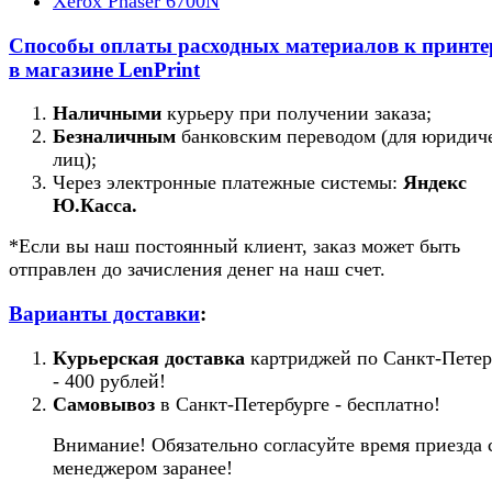
Xerox Phaser 6700N
Ресурс
Способы оплаты расходных материалов к принт
1 шт
в магазине LenPrint
Количество в упаковке
Наличными
курьеру при получении заказа;
0.589 кг
Безналичным
банковским переводом (для юридич
лиц);
Масса брутто
Через электронные платежные системы:
Яндекс
Ю.Касса.
338x889x914 мм
*Если вы наш постоянный клиент, заказ может быть
Габариты
отправлен до зачисления денег на наш счет.
3
0.274640548 м
Варианты доставки
:
Объем
Курьерская доставка
картриджей по Санкт-Петер
- 400 рублей!
Подробнее
Самовывоз
в Санкт-Петербурге - бесплатно!
Внимание! Обязательно согласуйте время приезда 
менеджером заранее!