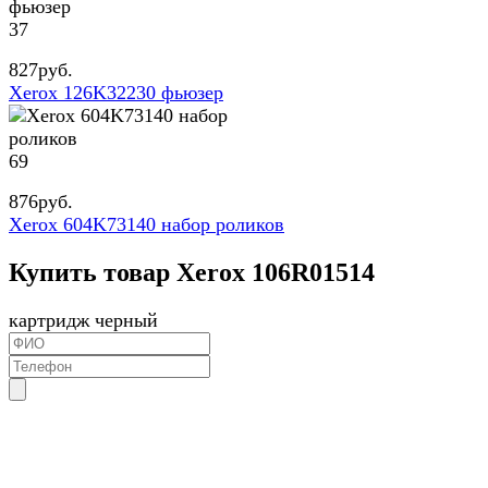
37
827
руб.
Xerox 126K32230 фьюзер
69
876
руб.
Xerox 604K73140 набор роликов
Купить товар Xerox 106R01514
картридж черный