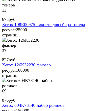
11
675
руб.
Xerox 108R00975 емкость для сбора тонера
ресурс:
25000
страниц
37
827
руб.
Xerox 126K32230 фьюзер
ресурс:
100000
страниц
69
876
руб.
Xerox 604K73140 набор роликов
ресурс:
150000