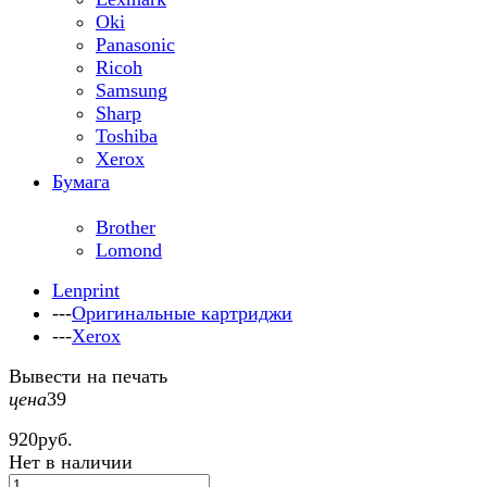
Oki
Panasonic
Ricoh
Samsung
Sharp
Toshiba
Xerox
Бумага
Brother
Lomond
Lenprint
---
Оригинальные картриджи
---
Xerox
Вывести на печать
цена
39
920
руб.
Нет в наличии