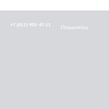
+7 (812) 905-47-11
Принтеры
Brother
© 2015-2026
Lenprint
Canon
Все права защищены.
Epson
г.
Санкт-Петербург
,
HP
улица Введенская, дом 5\13
Kyocera Mita
Oki
RSS
Panasonic
Samsung
О компании
Xerox
Как купить
Оплата
Доставка
Картриджи
Прайс
Инфо
Brother
Контакты