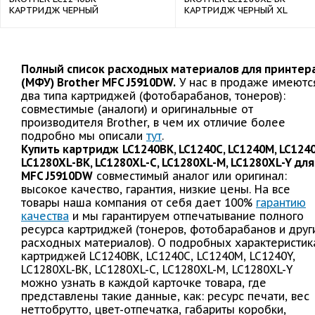
КАРТРИДЖ ЧЕРНЫЙ
КАРТРИДЖ ЧЕРНЫЙ XL
Полный список расходных материалов для принтер
(МФУ) Brother MFC J5910DW.
У нас в продаже имеютс
два типа картриджей (фотобарабанов, тонеров):
совместимые (аналоги) и оригинальные от
производителя Brother, в чем их отличие более
подробно мы описали
тут
.
Купить картридж
LC1240BK, LC1240C, LC1240M, LC1240
LC1280XL-BK, LC1280XL-C, LC1280XL-M, LC1280XL-Y для
MFC J5910DW
совместимый аналог или оригинал:
высокое качество, гарантия, низкие цены. На все
товары наша компания от себя дает 100%
гарантию
качества
и мы гарантируем отпечатывание полного
ресурса картриджей (тонеров, фотобарабанов и друг
расходных материалов). О подробных характеристик
картриджей LC1240BK, LC1240C, LC1240M, LC1240Y,
LC1280XL-BK, LC1280XL-C, LC1280XL-M, LC1280XL-Y
можно узнать в каждой карточке товара, где
представлены такие данные, как: ресурс печати, вес
неттобрутто, цвет-отпечатка, габариты коробки,