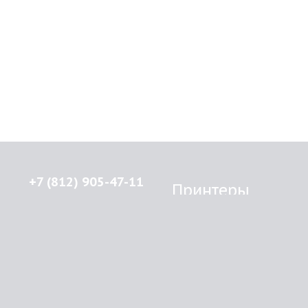
+7 (812) 905-47-11
Принтеры
Brother
© 2015-2026
Lenprint
Canon
Все права защищены.
Epson
г.
Санкт-Петербург
,
HP
улица Введенская, дом 5\13
Kyocera Mita
Oki
RSS