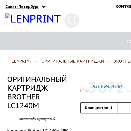
конта
Санкт-Петербург
п
LENPRINT
---
ОРИГИНАЛЬНЫЕ КАРТРИДЖИ
---
BROTHE
ОРИГИНАЛЬНЫЙ
3
072
КАРТРИДЖ
НЕТ В НАЛИЧИИ
ЦЕНА
РУ
BROTHER
LC1240M
Количество:
1
картридж пурпурный
Картридж Brother LC1240M MFC-