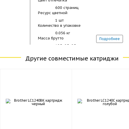
Цвет отпечатка
600 страниц
Ресурс цветной
1 шт
Количество в упаковке
0.056 кг
Масса брутто
Подробнее
125x85x25 мм
Габариты
Другие совместимые катриджи
Объем
0.000265625 м
3
0.056 кг
Масса нетто