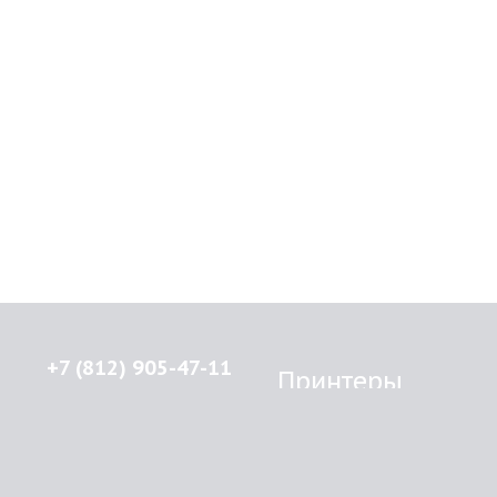
+7 (812) 905-47-11
Принтеры
Brother
© 2015-2026
Lenprint
Canon
Все права защищены.
Epson