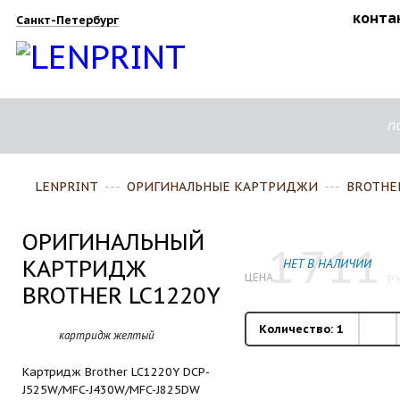
конта
Санкт-Петербург
п
LENPRINT
---
ОРИГИНАЛЬНЫЕ КАРТРИДЖИ
---
BROTHE
ОРИГИНАЛЬНЫЙ
1
711
КАРТРИДЖ
НЕТ В НАЛИЧИИ
ЦЕНА
РУ
BROTHER LC1220Y
Количество:
1
картридж желтый
Картридж Brother LC1220Y DCP-
J525W/­MFC-J430W/­MFC-J825DW