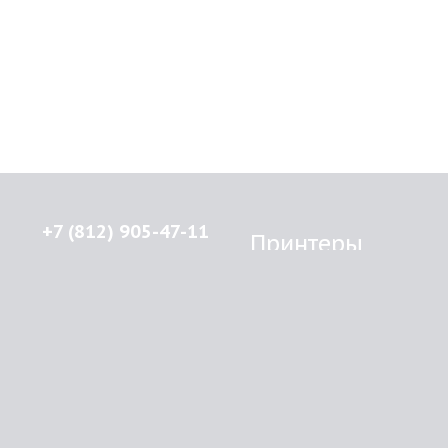
+7 (812) 905-47-11
Принтеры
Brother
© 2015-2026
Lenprint
Canon
Все права защищены.
Epson
г.
Санкт-Петербург
,
HP
улица Введенская, дом 5\13
Kyocera Mita
Oki
RSS
Panasonic
Samsung