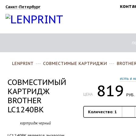
конта
Санкт-Петербург
п
LENPRINT
---
СОВМЕСТИМЫЕ КАРТРИДЖИ
---
BROTHE
есть в н
СОВМЕСТИМЫЙ
819
КАРТРИДЖ
ЦЕНА
РУБ.
BROTHER
LC1240BK
Количество:
1
картридж черный
LC1240BK является аналогом