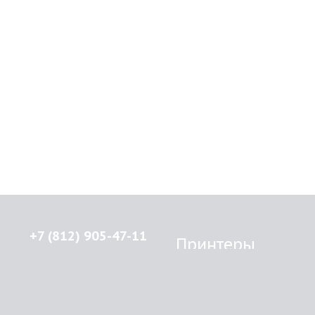
+7 (812) 905-47-11
Принтеры
Brother
© 2015-2026
Lenprint
Canon
Все права защищены.
Epson