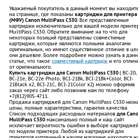
Уважаемый покупатель в данный момент вы находит
на странице, где показаны
картриджи для принтера
(МФУ) Canon MultiPass C530
. Все представленные
картриджи исключительно для вашей модели принте
MultiPass C530. Обратите внимание на то что для
некоторых позиций представлены совместимые
картриджи, которые являются полными аналогами
оригинальных, но имеют существенное отличие в це
они дешевле. Более подробнее можно узнать в дан
статье, что такое
совместимый картридж
и его отлич
от оригинального.
Купить картриджи для Canon MultiPass C530
( BC-20,
BC-21e, BC-22e Photo, BCI-21Bk, BCI-21Bk+Color, BCI-
21Black x2, BCI-21C, BCI-21Color x2) можно оформив
заказ через сайт либо позвонив нам по телефону
+7(812)905-4711.
Продажа картриджей для Canon MultiPass C530 низк
цены, полные характеристики, гарантия качества
Список подходящих расходных материалов
для Can
MultiPass C530
максимально полный и наш сайт
исключает вероятность ошибки в выборе картридже
по модели принтера. Любой из картриджей для
принтеров купленный в нашем магазине находится н