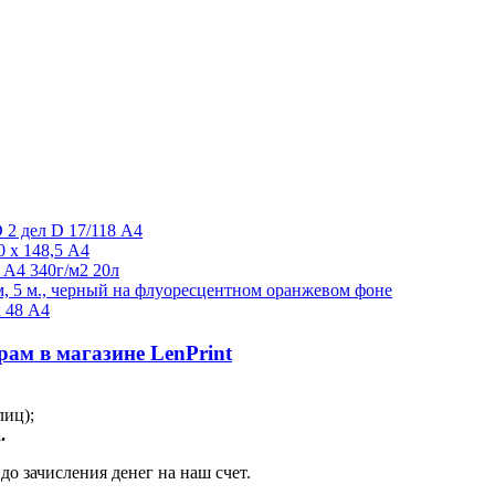
2 дел D 17/118 А4
 х 148,5 А4
 А4 340г/м2 20л
м, 5 м., черный на флуоресцентном оранжевом фоне
 48 А4
ам в магазине LenPrint
лиц);
.
о зачисления денег на наш счет.