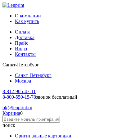
О компании
Как купить
Оплата
Доставка
Прайс
Инфо
Контакты
Санкт-Петербург
Санкт-Петербург
Москва
8-812-
905-47-11
8-800-
550-15-78
звонок бесплатный
ok
@lenprint.ru
Корзина
0
поиск
Оригинальные картриджи