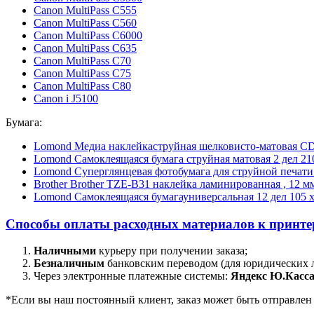
Canon MultiPass C555
Canon MultiPass C560
Canon MultiPass C6000
Canon MultiPass C635
Canon MultiPass C70
Canon MultiPass C75
Canon MultiPass C80
Canon i J5100
Бумага:
Lomond Медиа наклейкаструйная шелковисто-матовая СD 
Lomond Самоклеящаяся бумага струйная матовая 2 дел 210
Lomond Суперглянцевая фотобумага для струйной печати
Brother Brother TZE-B31 наклейка ламинированная , 12 м
Lomond Самоклеящаяся бумагауниверсальная 12 дел 105 х
Способы оплаты расходных материалов к принтер
Наличными
курьеру при получении заказа;
Безналичным
банковским переводом (для юридических 
Через электронные платежные системы:
Яндекс Ю.Касса
*Если вы наш постоянный клиент, заказ может быть отправлен д