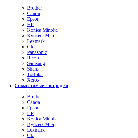
Brother
Canon
Epson
HP
Konica Minolta
Kyocera Mita
Lexmark
Oki
Panasonic
Ricoh
Samsung
Sharp
Toshiba
Xerox
Совместимые картриджи
Brother
Canon
Epson
HP
Konica Minolta
Kyocera Mita
Lexmark
Oki