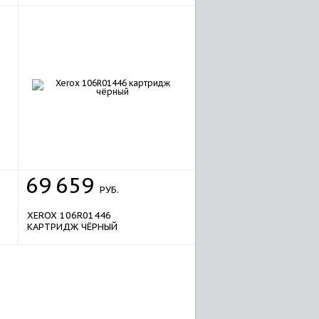
sale
69
659
РУБ.
XEROX 106R01446
КАРТРИДЖ ЧЁРНЫЙ