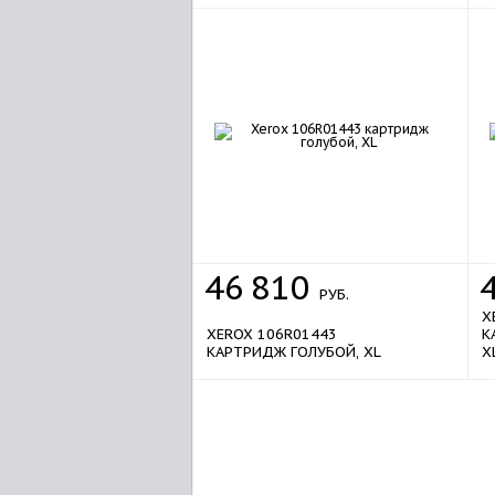
sale
46
810
РУБ.
X
XEROX 106R01443
К
КАРТРИДЖ ГОЛУБОЙ, XL
X