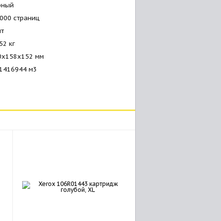
рный
 000 страниц
шт
52 кг
0x158x152 мм
01416944 м
3