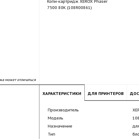
Копи-картридж XEROX Phaser
7500 80K (108R00861)
жа может отличаться
ХАРАКТЕРИСТИКИ
ДЛЯ ПРИНТЕРОВ
ДОС
Производитель
XE
Модель
10
Назначение
дл
Тип
бл