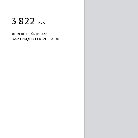
sale
3
822
РУБ.
XEROX 106R01443
КАРТРИДЖ ГОЛУБОЙ, XL