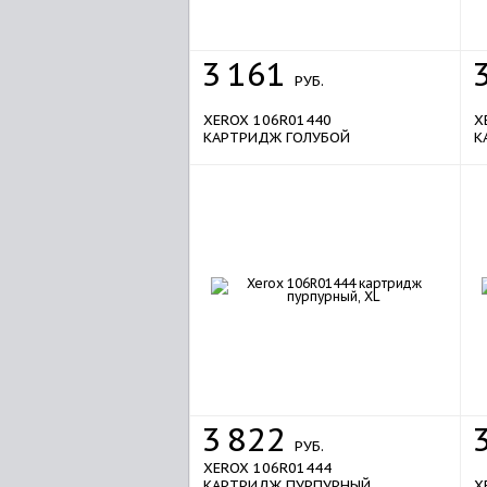
3
161
РУБ.
XEROX 106R01440
X
КАРТРИДЖ ГОЛУБОЙ
К
sale
3
822
РУБ.
XEROX 106R01444
КАРТРИДЖ ПУРПУРНЫЙ,
X