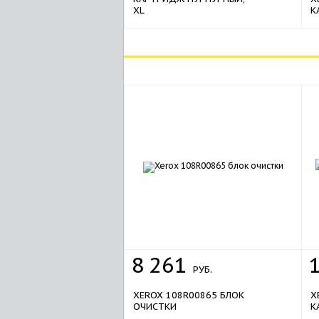
XL
К
8
261
РУБ.
XEROX 108R00865 БЛОК
X
ОЧИСТКИ
К