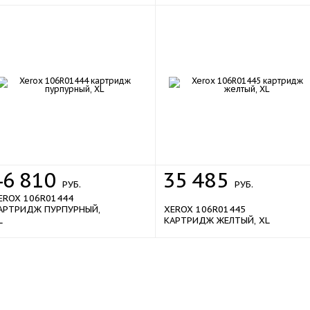
sale
sale
46
810
35
485
РУБ.
РУБ.
EROX 106R01444
АРТРИДЖ ПУРПУРНЫЙ,
XEROX 106R01445
L
КАРТРИДЖ ЖЕЛТЫЙ, XL